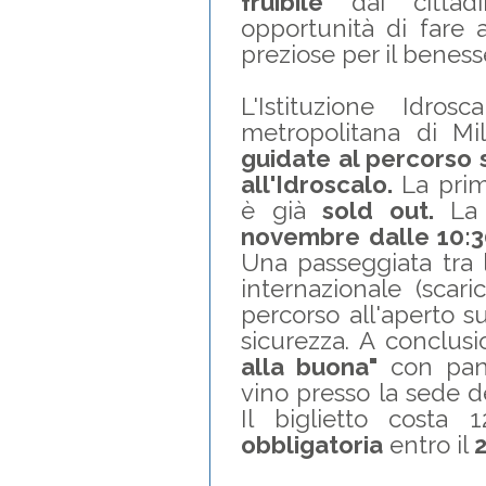
fruibile
dai cittadi
opportunità di fare a
preziose per il benes
L'Istituzione Idro
metropolitana di 
guidate al percorso 
all'Idroscalo.
La prim
è già
sold out.
La 
novembre dalle 10:30
Una passeggiata tra 
internazionale (scari
percorso all'aperto s
sicurezza. A conclusi
alla buona"
con pane
vino presso la sede d
Il biglietto cost
obbligatoria
entro il
2