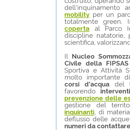
costruito, operando sc
dell'inquinamento 
mobility
per un parc
totalmente green. 
coperta
al Parco Id
discipline natatorie,
scientifica, valorizzan
Il
Nucleo Sommozzat
Civile della FIPSAS
Sportiva e Attività 
molto importante 
corsi d'acqua
del t
favorendo
intervent
prevenzione delle e
gestione del territ
inquinanti
, di materi
deflusso delle acque
numeri da contattar