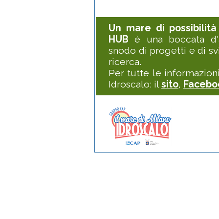
Un mare di possibilit
HUB
è una boccata d'a
snodo di progetti e di svi
ricerca.
Per tutte le informazioni 
Idroscalo: il
sito
,
Faceb